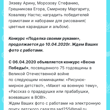
Зязеву Арину, Морозову Стефанию,
Грешникова Егора, Смирнову Маргариту,
Ковалеву Настю; наградить победителей
грамотами и наборами для рисования(
цветные карандаши и альбом).
Конкурс «Поделка своими руками»,
продолжается до 10.04.2020г. Ждем Ваших
фото с работами.
С 06.04.2020 объявляется конкурс «Весна
Победы!»
, посвященного 75 годовщины в
Великой Отечественной войне
по следующим номинациям: «Рисунок-
мирное детство!», «Макет на военную тему»,
«Рассказ о прадедушке или прабабушки,
воевавших в ВОВ!».
Ждем Ваших фото с работами на электронную
почту детского сада:ms.sad255@mail.ru