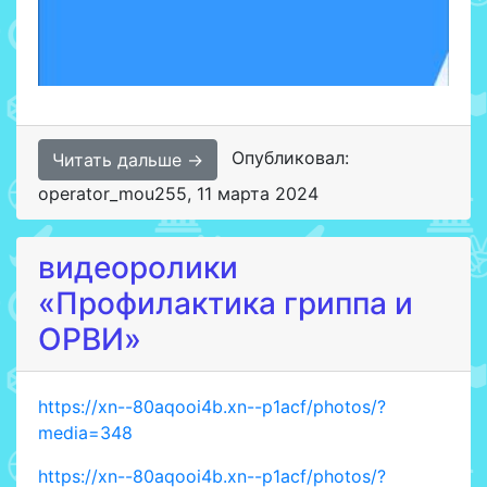
Опубликовал:
Читать дальше →
operator_mou255
,
11 марта 2024
видеоролики
«Профилактика гриппа и
ОРВИ»
https://xn--80aqooi4b.xn--p1acf/photos/?
media=348
https://xn--80aqooi4b.xn--p1acf/photos/?