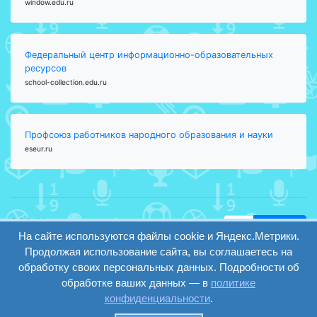
window.edu.ru
Федеральный центр информационно-образовательных
ресурсов
school-collection.edu.ru
Профсоюз работников народного образования и науки
eseur.ru
ООО "Центр
Найти
образования и
На сайте используются файлы cookie и Яндекс.Метрики.
вход
консалтинга"
Продолжая использование сайта, вы соглашаетесь на
Версия
Волгоград 2008-
обработку своих персональных данных. Подробности об
регистрация
сайта для
2026
обработке ваших данных — в
политике
слабовидящих
конфиденциальности
.
Сайт создан на
конструкторе